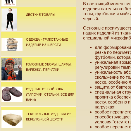
В настоящий момент мы
изделия нательного бе
топы, футболки и майк
ДЕСТКИЕ ТОВАРЫ
черный.
Основные преимуществ
наших изделий из ткан
специальной микрофиб
ОДЕЖДА - ТРИКОТАЖНЫЕ
ИЗДЕЛИЯ ИЗ ШЕРСТИ
для формировани
резка по периметр
футболки, котора
уникальная возмо
ГОЛОВНЫЕ УБОРЫ, ШАРФЫ,
регулировки темп
ВАРЕЖКИ, ПЕРЧАТКИ
уникальность абс
скольжение по те
носке, особенно 
защита от бактер
ИЗДЕЛИЯ ИЗ ВОЙЛОКА
специальная стру
(ТАПОЧКИ, СТЕЛЬКИ, ВСЕ ДЛЯ
пропитка обеспе
БАНИ)
носку, особенно
нагрузках;
особое переплете
ТЕКСТИЛЬНЫЕ ИЗДЕЛИЯ ИЗ
способствующие 
ВЕРБЛЮЖЬЕЙ ШЕРСТИ
условия "отсутст
особое переплете